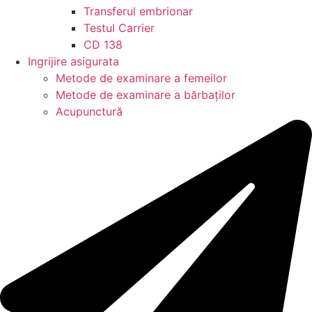
Transferul embrionar
Testul Carrier
CD 138
Ingrijire asigurata
Metode de examinare a femeilor
Metode de examinare a bărbaților
Acupunctură