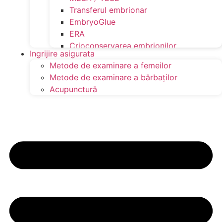
Transferul embrionar
EmbryoGlue
ERA
Crioconservarea embrionilor
Ingrijire asigurata
Transferul embrionar
Metode de examinare a femeilor
Testul Carrier
Metode de examinare a bărbaților
CD 138
Acupunctură